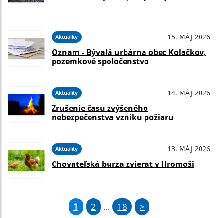
15. MÁJ 2026
Aktuality
Oznam - Bývalá urbárna obec Kolačkov,
pozemkové spoločenstvo
14. MÁJ 2026
Aktuality
Zrušenie času zvýšeného
nebezpečenstva vzniku požiaru
13. MÁJ 2026
Aktuality
Chovateľská burza zvierat v Hromoši
1
2
18
>
...