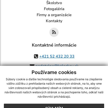
Školstvo
Fotogaléria
Firmy a organizácie
Kontakty
Kontaktné informácie
+421 52 432 20 33
podatelna@kolackov.sk
Používame cookies
Súbory cookie a ďalšie technológie sledovania používame na zlepšenie
vášho zážitku z prehliadania našich webových stránok, na to, aby sme
využite možnosť získavania aktuálnych informácií s využitím RSS
,
vám zobrazovali prispôsobený obsah a cielené reklamy, na analýzu
návštevnosti našich webových stránok a na pochopenie toho, odkiaľ naši
CMS systém (redakčný) systém ECHELON 2,
Mapa stránok
,
web portál
,
návštevníci prichádzajú.
webhosting
,
webex.digital, s.r.o.
,
domény
,
registrácia domény
,
spoločnosť webex.digital, s.r.o.
,
technický prevádzkovateľ