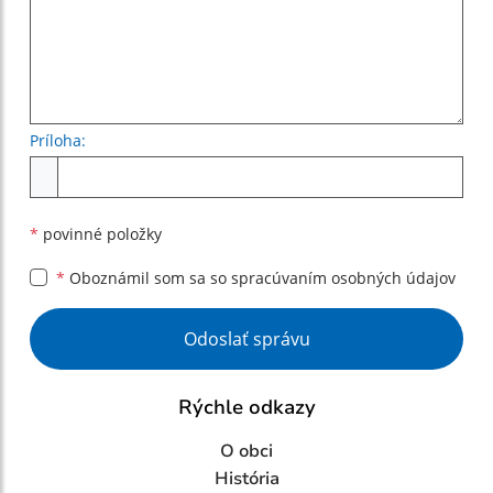
Príloha:
Príloha
*
povinné položky
*
Oboznámil som sa so
spracúvaním osobných údajov
Google reCaptcha Response
Odoslať správu
Rýchle odkazy
O obci
História