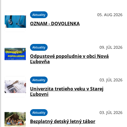
05. AUG 2026
Aktuality
OZNAM - DOVOLENKA
09. JÚL 2026
Aktuality
Odpustové popoludnie v obci Nová
Ľubovňa
03. JÚL 2026
Aktuality
Univerzita tretieho veku v Starej
Ľubovni
03. JÚL 2026
Aktuality
Bezplatný detský letný tábor