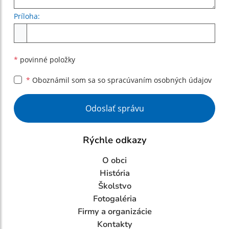
Príloha:
Príloha
*
povinné položky
*
Oboznámil som sa so
spracúvaním osobných údajov
Google reCaptcha Response
Odoslať správu
Rýchle odkazy
O obci
História
Školstvo
Fotogaléria
Firmy a organizácie
Kontakty