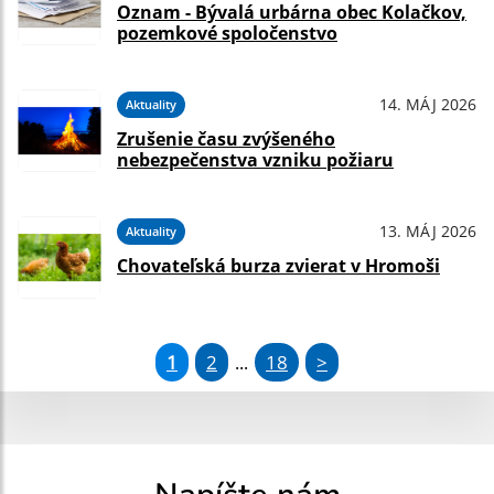
Oznam - Bývalá urbárna obec Kolačkov,
pozemkové spoločenstvo
14. MÁJ 2026
Aktuality
Zrušenie času zvýšeného
nebezpečenstva vzniku požiaru
13. MÁJ 2026
Aktuality
Chovateľská burza zvierat v Hromoši
1
2
18
>
...