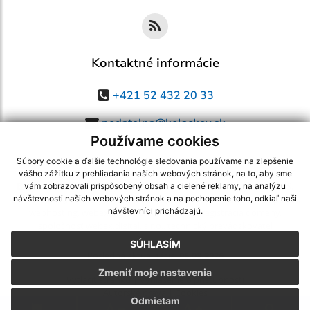
Kontaktné informácie
+421 52 432 20 33
podatelna@kolackov.sk
Používame cookies
Súbory cookie a ďalšie technológie sledovania používame na zlepšenie
vášho zážitku z prehliadania našich webových stránok, na to, aby sme
využite možnosť získavania aktuálnych informácií s využitím RSS
,
vám zobrazovali prispôsobený obsah a cielené reklamy, na analýzu
CMS systém (redakčný) systém ECHELON 2,
Mapa stránok
,
web portál
,
návštevnosti našich webových stránok a na pochopenie toho, odkiaľ naši
návštevníci prichádzajú.
webhosting
,
webex.digital, s.r.o.
,
domény
,
registrácia domény
,
spoločnosť webex.digital, s.r.o.
,
technický prevádzkovateľ
SÚHLASÍM
Posledná aktualizácia:
05.08.2026
Zmeniť moje nastavenia
Vytlačiť stránku
|
Vyhlásenie o prístupnosti
Autorské práva
|
Cookies
Odmietam
.
.
.
.
.
.