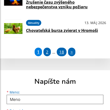
Zrušenie času zvýšeného
nebezpečenstva vzniku požiaru
13. MÁJ 2026
Aktuality
Chovateľská burza zvierat v Hromoši
1
2
18
>
...
Napíšte nám
Meno
Priezvisko
E-mailová adresa
*
Meno: