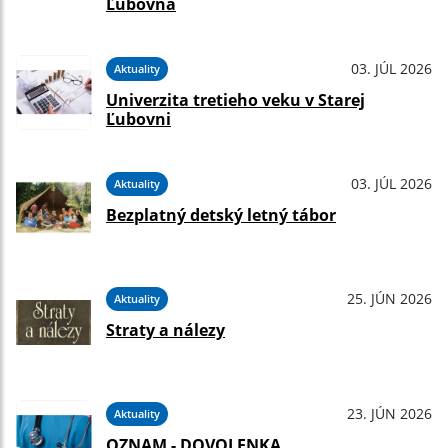
Ľubovňa
03. JÚL 2026
Aktuality
Univerzita tretieho veku v Starej
Ľubovni
03. JÚL 2026
Aktuality
Bezplatný detský letný tábor
25. JÚN 2026
Aktuality
Straty a nálezy
23. JÚN 2026
Aktuality
OZNAM - DOVOLENKA