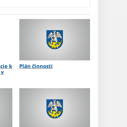
cie k
Plán činnosti
 v