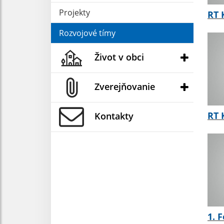
Projekty
RT 
Rozvojové tímy
Život v obci
Zverejňovanie
RT 
Kontakty
1. 