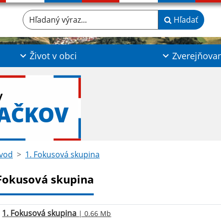
Hľadaný výraz...
Hľadať
Život v obci
Zverejňova
y
LAČKOV
vod
1. Fokusová skupina
 Fokusová skupina
1. Fokusová skupina
| 0.66 Mb