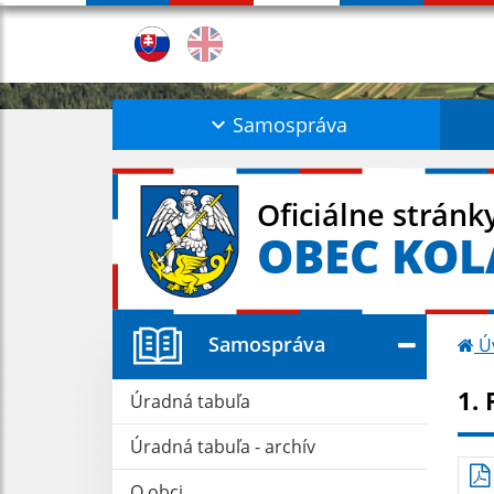
Samospráva
Oficiálne stránk
OBEC KO
Samospráva
Ú
1.
Úradná tabuľa
Úradná tabuľa - archív
O obci