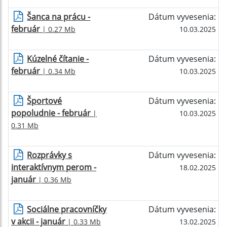
Šanca na prácu -
Dátum vyvesenia:
február
| 0.27 Mb
10.03.2025
Kúzelné čítanie -
Dátum vyvesenia:
február
| 0.34 Mb
10.03.2025
Športové
Dátum vyvesenia:
popoludnie - február
|
10.03.2025
0.31 Mb
Rozprávky s
Dátum vyvesenia:
interaktívnym perom -
18.02.2025
január
| 0.36 Mb
Sociálne pracovníčky
Dátum vyvesenia:
v akcii - január
| 0.33 Mb
13.02.2025