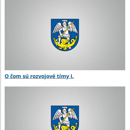
O čom sú rozvojové tímy I.