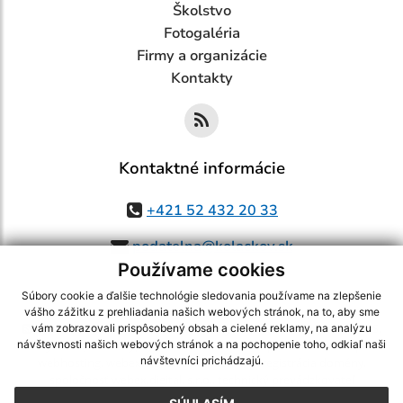
Školstvo
Fotogaléria
Firmy a organizácie
Kontakty
Kontaktné informácie
+421 52 432 20 33
podatelna@kolackov.sk
Používame cookies
Súbory cookie a ďalšie technológie sledovania používame na zlepšenie
vášho zážitku z prehliadania našich webových stránok, na to, aby sme
využite možnosť získavania aktuálnych informácií s využitím RSS
,
vám zobrazovali prispôsobený obsah a cielené reklamy, na analýzu
CMS systém (redakčný) systém ECHELON 2,
návštevnosti našich webových stránok a na pochopenie toho, odkiaľ naši
Mapa stránok
,
web portál
,
návštevníci prichádzajú.
webhosting
,
webex.digital, s.r.o.
,
domény
,
registrácia domény
,
spoločnosť webex.digital, s.r.o.
,
technický prevádzkovateľ