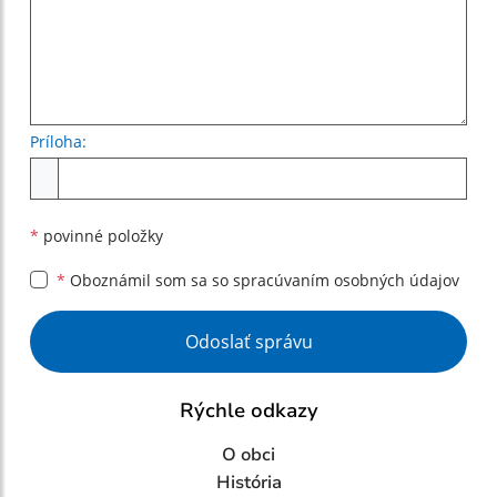
Príloha:
Príloha
*
povinné položky
*
Oboznámil som sa so
spracúvaním osobných údajov
Google reCaptcha Response
Odoslať správu
Rýchle odkazy
O obci
História