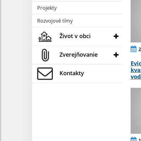
Projekty
Rozvojové tímy
Život v obci
2
Zverejňovanie
Evi
kva
Kontakty
vod
1