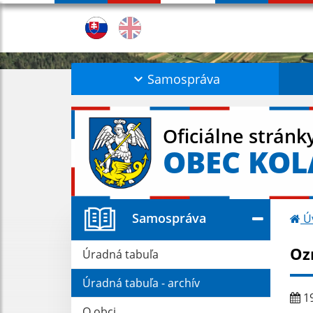
Samospráva
Oficiálne stránk
OBEC KO
Samospráva
Ú
Oz
Úradná tabuľa
Úradná tabuľa - archív
19
O obci