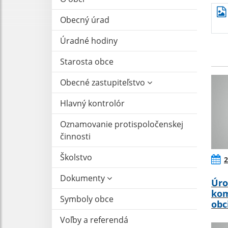
Obecný úrad
Úradné hodiny
Starosta obce
Obecné zastupiteľstvo
Hlavný kontrolór
Oznamovanie protispoločenskej
činnosti
Školstvo
2
Dokumenty
Úro
kom
Symboly obce
obc
Voľby a referendá