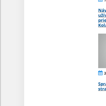
Náv
uží
pri
Kol
3
Spr
str