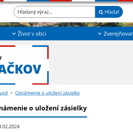
Hľadaný výraz...
Hľadať
Život v obci
Zverejňova
y
LAČKOV
vod
Oznámenie o uložení zásielky
námenie o uložení zásielky
.02.2024