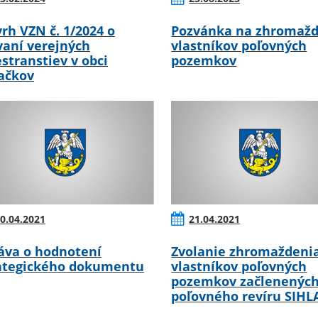
rh VZN č. 1/2024 o
Pozvánka na zhromažd
vaní verejných
vlastníkov poľovných
estranstiev v obci
pozemkov
ačkov
0.04.2021
21.04.2021
áva o hodnotení
Zvolanie zhromaždeni
ategického dokumentu
vlastníkov poľovných
pozemkov začlenených
poľovného revíru SIHL