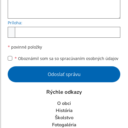
Príloha:
Príloha
*
povinné položky
*
Oboznámil som sa so
spracúvaním osobných údajov
Google reCaptcha Response
Odoslať správu
Rýchle odkazy
O obci
História
Školstvo
Fotogaléria