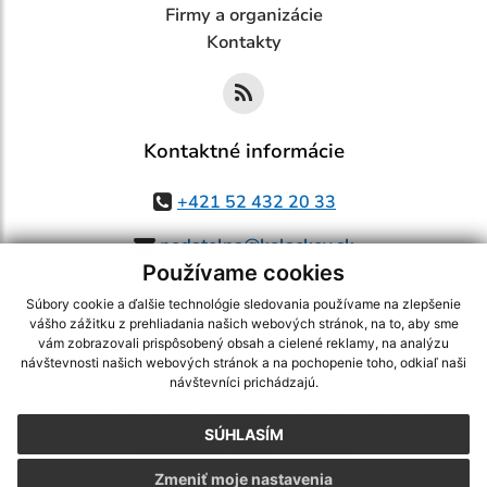
Firmy a organizácie
Kontakty
Kontaktné informácie
+421 52 432 20 33
podatelna@kolackov.sk
Používame cookies
Súbory cookie a ďalšie technológie sledovania používame na zlepšenie
vášho zážitku z prehliadania našich webových stránok, na to, aby sme
využite možnosť získavania aktuálnych informácií s využitím RSS
,
vám zobrazovali prispôsobený obsah a cielené reklamy, na analýzu
návštevnosti našich webových stránok a na pochopenie toho, odkiaľ naši
CMS systém (redakčný) systém ECHELON 2,
Mapa stránok
,
web portál
,
návštevníci prichádzajú.
webhosting
,
webex.digital, s.r.o.
,
domény
,
registrácia domény
,
spoločnosť webex.digital, s.r.o.
,
technický prevádzkovateľ
SÚHLASÍM
Posledná aktualizácia:
05.08.2026
Zmeniť moje nastavenia