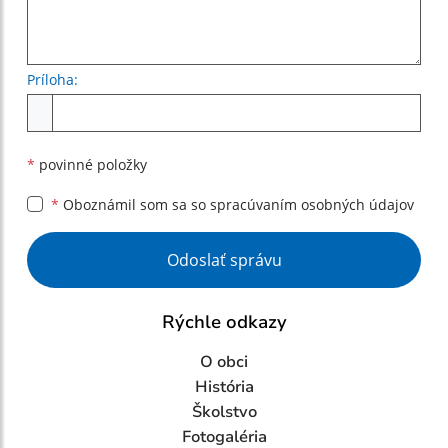
Príloha:
Príloha
*
povinné položky
*
Oboznámil som sa so
spracúvaním osobných údajov
Google reCaptcha Response
Odoslať správu
Rýchle odkazy
O obci
História
Školstvo
Fotogaléria