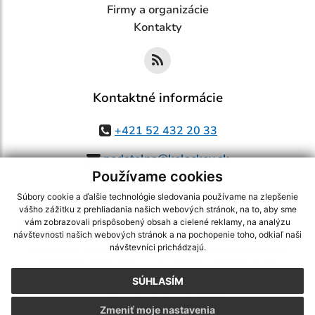
Firmy a organizácie
Kontakty
Kontaktné informácie
+421 52 432 20 33
podatelna@kolackov.sk
Používame cookies
Súbory cookie a ďalšie technológie sledovania používame na zlepšenie
vášho zážitku z prehliadania našich webových stránok, na to, aby sme
využite možnosť získavania aktuálnych informácií s využitím RSS
,
vám zobrazovali prispôsobený obsah a cielené reklamy, na analýzu
návštevnosti našich webových stránok a na pochopenie toho, odkiaľ naši
CMS systém (redakčný) systém ECHELON 2,
Mapa stránok
,
web portál
,
návštevníci prichádzajú.
webhosting
,
webex.digital, s.r.o.
,
domény
,
registrácia domény
,
spoločnosť webex.digital, s.r.o.
,
technický prevádzkovateľ
SÚHLASÍM
Posledná aktualizácia:
05.08.2026
Zmeniť moje nastavenia