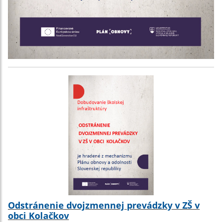
Odstránenie dvojzmennej prevádzky v ZŠ v
obci Kolačkov