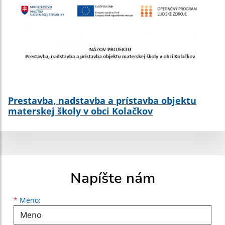
Prestavba, nadstavba a prístavba objektu
materskej školy v obci Kolačkov
Napíšte nám
Meno
Priezvisko
E-mailová adresa
*
Meno: