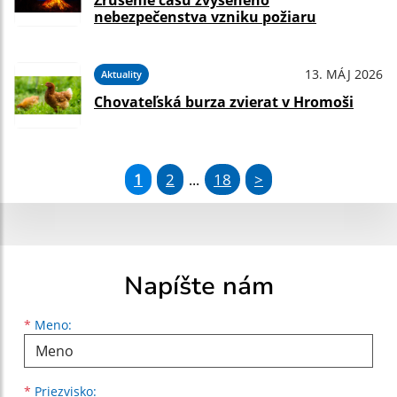
Zrušenie času zvýšeného
nebezpečenstva vzniku požiaru
13. MÁJ 2026
Aktuality
Chovateľská burza zvierat v Hromoši
1
2
18
>
...
Napíšte nám
Meno
Priezvisko
E-mailová adresa
*
Meno:
*
Priezvisko: