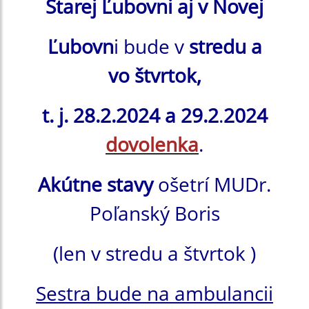
Starej Ľubovni aj v Novej
Ľubovn
i bude v
stredu a
vo štvrtok,
t. j. 28.2.2024 a 29.2
.
2024
dovolenka
.
Akútne stavy
ošetrí MUDr.
Poľanský Boris
(len v stredu a štvrtok )
Sestra bude na ambulancii