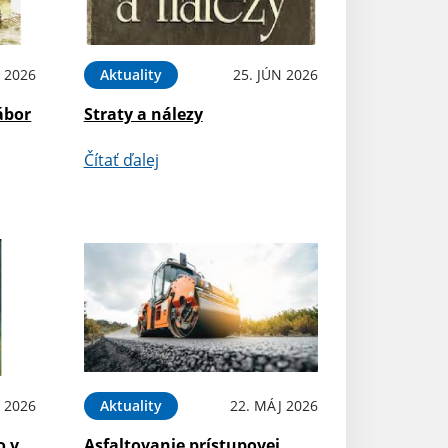
L 2026
Aktuality
25. JÚN 2026
ábor
Straty a nálezy
Čítať ďalej
N 2026
Aktuality
22. MÁJ 2026
o v
Asfaltovanie prístupovej