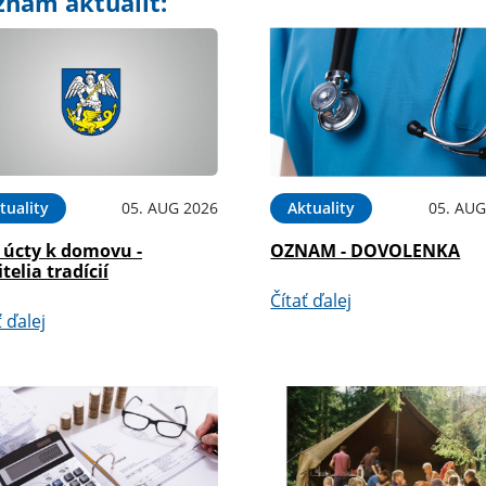
znam aktualít:
tuality
05. AUG 2026
Aktuality
05. AUG
 úcty k domovu -
OZNAM - DOVOLENKA
telia tradícií
Čítať ďalej
ť ďalej