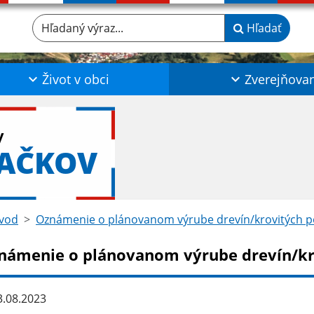
Hľadaný výraz...
Hľadať
Život v obci
Zverejňova
y
LAČKOV
vod
Oznámenie o plánovanom výrube drevín/krovitých p
námenie o plánovanom výrube drevín/kr
.08.2023