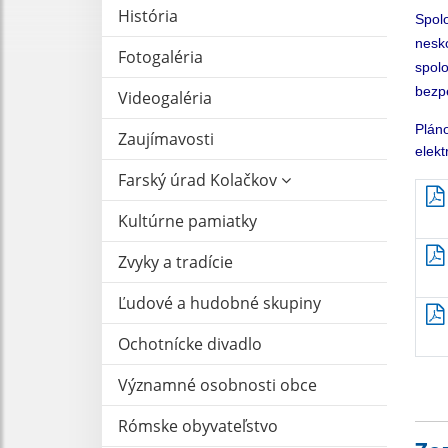
História
Spol
nesk
Fotogaléria
spol
bezpe
Videogaléria
Plán
Zaujímavosti
elekt
Farský úrad Kolačkov
Kultúrne pamiatky
Zvyky a tradície
Ľudové a hudobné skupiny
Ochotnícke divadlo
Významné osobnosti obce
Rómske obyvateľstvo