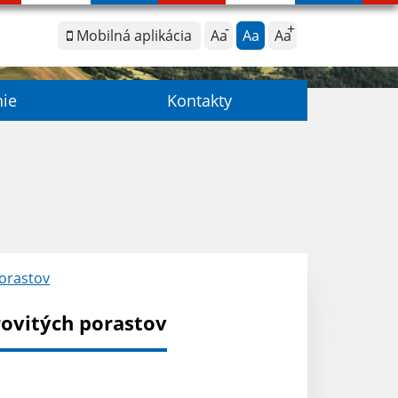
Mobilná aplikácia
Aa
Aa
Aa
nie
Kontakty
orastov
ovitých porastov