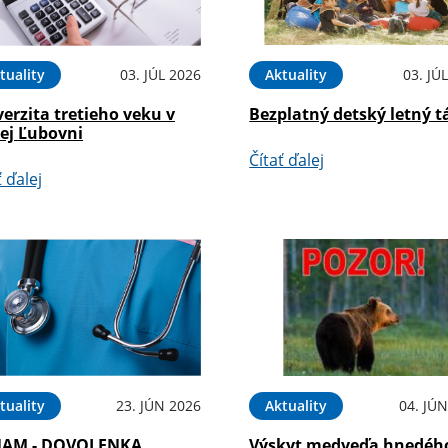
tuality
03. JÚL 2026
Aktuality
03. JÚ
erzita tretieho veku v
Bezplatný detský letný t
rej Ľubovni
Čítať ďalej
ť ďalej
tuality
23. JÚN 2026
Aktuality
04. JÚ
AM - DOVOLENKA
Výskyt medveďa hnedéh