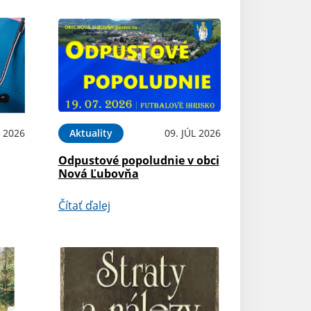
 2026
Aktuality
09. JÚL 2026
Odpustové popoludnie v obci
Nová Ľubovňa
Čítať ďalej