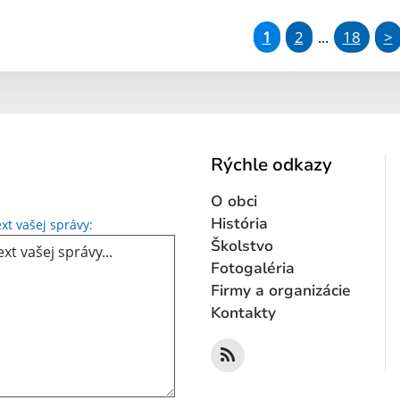
1
2
18
>
...
Rýchle odkazy
O obci
Text vašej správy...
História
xt vašej správy:
Školstvo
Fotogaléria
Firmy a organizácie
Kontakty