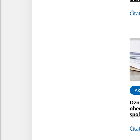
Číta
Ak
Ozn
obe
spo
Číta