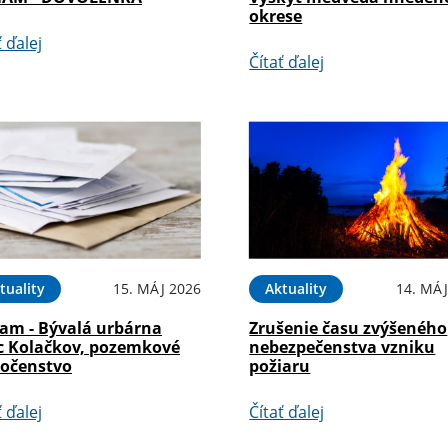
okrese
ť ďalej
Čítať ďalej
tuality
15. MÁJ 2026
Aktuality
14. MÁJ
am - Bývalá urbárna
Zrušenie času zvýšeného
c Kolačkov, pozemkové
nebezpečenstva vzniku
ločenstvo
požiaru
ť ďalej
Čítať ďalej