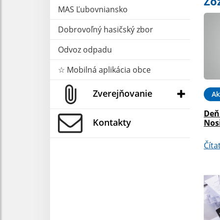
Zo
MAS Ľubovniansko
Dobrovoľný hasičský zbor
Odvoz odpadu
☆ Mobilná aplikácia obce
Zverejňovanie
Ak
Deň
Kontakty
Nosi
Číta