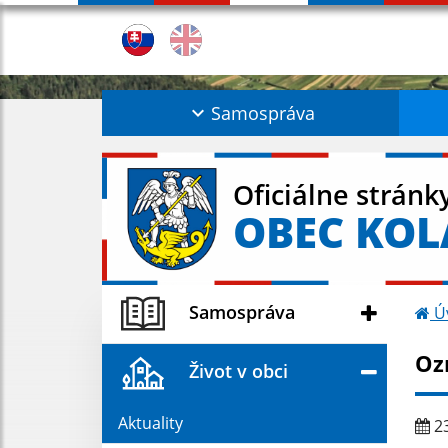
Samospráva
Oficiálne stránk
OBEC KO
Samospráva
Ú
Oz
Život v obci
Aktuality
23