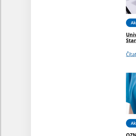
Ak
Univ
Sta
Číta
Ak
OZN