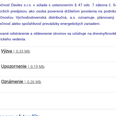
očnosť Davles s.r.o. v súlade s ustanovením § 47 ods. 7 zákona č. 54
orších predpisov, ako osoba poverená držiteľom povolenia na podnika
očnosťou Východoslovenská distribučná, a.s. oznamuje, plánovaný v
čnosť alebo spoľahlivosť prevádzky energetických zariadení.
ované odstránenie a okliesnenie stromov sa vzťahuje na dreviny/krovi
rického vedenia.
Výzva
| 0.33 Mb
Upozornenie
| 0.19 Mb
Oznámenie
| 0.26 Mb