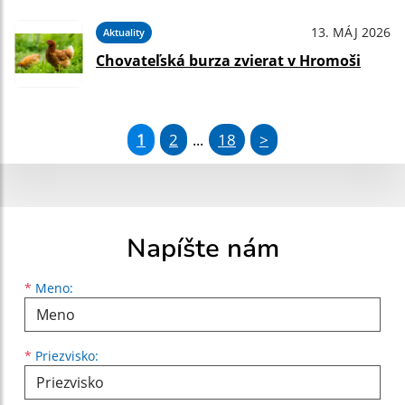
13. MÁJ 2026
Aktuality
Chovateľská burza zvierat v Hromoši
1
2
18
>
...
Napíšte nám
Meno
Priezvisko
E-mailová adresa
*
Meno:
*
Priezvisko: