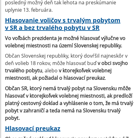
posledný možný deň tak lehota na preskúmanie
uplynie 13. februára.
Hlasovanie voličov s trvalým pobytom
v SR a bez trvalého pobytu v SR
Vo voľbách prezidenta je možné hlasovať výlučne vo
volebnej miestnosti na území Slovenskej republiky.
Občan Slovenskej republiky, ktorý dovŕšil najneskôr v
deň volieb 18 rokov, môže hlasovať buď
v obci svojho
trvalého pobytu
, alebo
v ktorejkoľvek volebnej
miestnosti, ak požiadal o hlasovací preukaz
.
Občan SR, ktorý nemá trvalý pobyt na Slovensku môže
hlasovať v ktorejkoľvek volebnej miestnosti, ak predloží
platný cestovný doklad a vyhlásenie o tom, že má trvalý
pobyt v zahraničí a teda nemá na Slovensku trvalý
pobyt.
Hlasovací preukaz