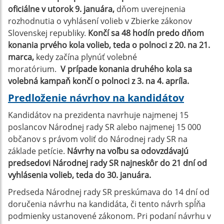
oficiálne v utorok 9. januára,
dňom uverejnenia
rozhodnutia o vyhlásení volieb v Zbierke zákonov
Slovenskej republiky.
Končí sa 48 hodín predo dňom
konania prvého kola volieb, teda o polnoci z 20. na 21.
marca,
kedy začína plynúť volebné
moratórium.
V prípade konania druhého kola sa
volebná kampaň končí o polnoci z 3. na 4. apríla.
Predloženie návrhov na kandidátov
Kandidátov na prezidenta navrhuje najmenej 15
poslancov Národnej rady SR alebo najmenej 15 000
občanov s právom voliť do Národnej rady SR na
základe petície.
Návrhy na voľbu sa odovzdávajú
predsedovi Národnej rady SR najneskôr do 21 dní od
vyhlásenia volieb, teda do 30. januára.
Predseda Národnej rady SR preskúmava do 14 dní od
doručenia návrhu na kandidáta, či tento návrh spĺňa
podmienky ustanovené zákonom. Pri podaní návrhu v