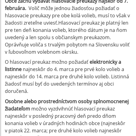
Obce začnú vydávať hlasovacie preukazy najskôr od 7.
februára.
Volič môže jednou žiadosťou požiadať o
hlasovacie preukazy pre obe kolá volieb, musí to však v
žiadosti zreteľne uviesť.Hlasovací preukaz je platný len
pre ten deň konania volieb, ktorého dátum je na ňom
uvedený a len spolu s občianskym preukazom.
Oprávňuje voliča s trvalým pobytom na Slovensku voliť
v ľubovoľnom volebnom okrsku.
O hlasovací preukaz možno požiadať
elektronicky a
listinne
najneskôr do 4. marca pre prvé kolo volieb a
najneskôr do 14. marca pre druhé kolo volieb. Listinná
žiadosť musí byť do uvedených termínov aj obci
doručená.
Osobne alebo prostredníctvom osoby splnomocnenej
žiadateľom
možno vyzdvihnúť hlasovací preukaz
najneskôr v posledný pracovný deň predo dňom
konania volieb v úradných hodinách obce (najneskôr
v piatok 22. marca; pre druhé kolo volieb najneskôr