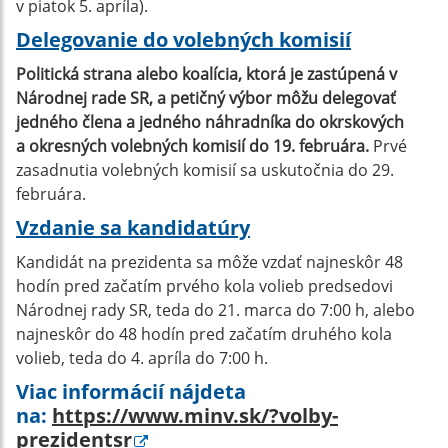
v piatok 5. apríla).
Delegovanie do volebných komisií
Politická strana alebo koalícia, ktorá je zastúpená v
Národnej rade SR, a petičný výbor môžu delegovať
jedného člena a jedného náhradníka do okrskových
a okresných volebných komisií do 19. februára.
Prvé
zasadnutia volebných komisií sa uskutočnia do 29.
februára.
Vzdanie sa kandidatúry
Kandidát na prezidenta sa môže vzdať najneskôr 48
hodín pred začatím prvého kola volieb predsedovi
Národnej rady SR, teda do 21. marca do 7:00 h, alebo
najneskôr do 48 hodín pred začatím druhého kola
volieb, teda do 4. apríla do 7:00 h.
Viac informácií nájdeta
na:
https://www.minv.sk/?volby-
prezidentsr