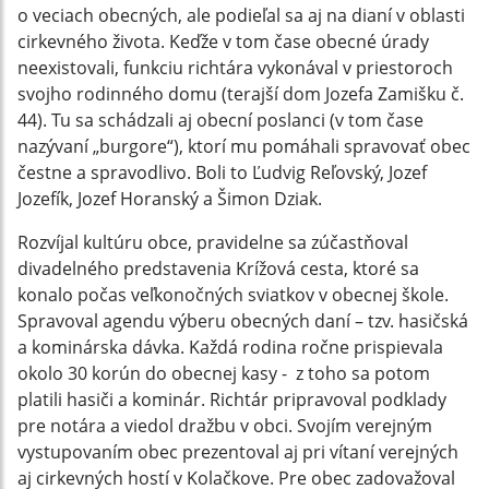
o veciach obecných, ale podieľal sa aj na dianí v oblasti
cirkevného života. Keďže v tom čase obecné úrady
neexistovali, funkciu richtára vykonával v priestoroch
svojho rodinného domu (terajší dom Jozefa Zamišku č.
44). Tu sa schádzali aj obecní poslanci (v tom čase
nazývaní „burgore“), ktorí mu pomáhali spravovať obec
čestne a spravodlivo. Boli to Ľudvig Reľovský, Jozef
Jozefík, Jozef Horanský a Šimon Dziak.
Rozvíjal kultúru obce, pravidelne sa zúčastňoval
divadelného predstavenia Krížová cesta, ktoré sa
konalo počas veľkonočných sviatkov v obecnej škole.
Spravoval agendu výberu obecných daní – tzv. hasičská
a kominárska dávka. Každá rodina ročne prispievala
okolo 30 korún do obecnej kasy - z toho sa potom
platili hasiči a kominár. Richtár pripravoval podklady
pre notára a viedol dražbu v obci. Svojím verejným
vystupovaním obec prezentoval aj pri vítaní verejných
aj cirkevných hostí v Kolačkove. Pre obec zadovažoval