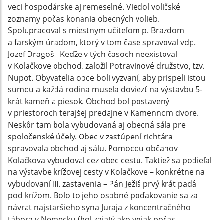
veci hospodárske aj remeselné. Viedol voličské
zoznamy počas konania obecných volieb.
Spolupracoval s miestnym učiteľom p. Brazdom
a farským úradom, ktorý v tom čase spravoval vdp.
Jozef Dragoš. Keďže v tých časoch neexistoval
v Kolačkove obchod, založil Potravinové družstvo, tzv.
Nupot. Obyvatelia obce boli vyzvaní, aby prispeli istou
sumou a každá rodina musela doviezť na výstavbu 5-
krát kameň a piesok. Obchod bol postavený
v priestoroch terajšej predajne v Kamennom dvore.
Neskôr tam bola vybudovaná aj obecná sála pre
spoločenské účely. Obec v zastúpení richtára
spravovala obchod aj sálu. Pomocou občanov
Kolačkova vybudoval cez obec cestu. Taktiež sa podieľal
na výstavbe krížovej cesty v Kolačkove – konkrétne na
vybudovaní III. zastavenia – Pán Ježiš prvý krát padá
pod krížom. Bolo to jeho osobné poďakovanie sa za
návrat najstaršieho syna Juraja z koncentračného
tábora v Nemecku (bol zajatý ako vojak počas