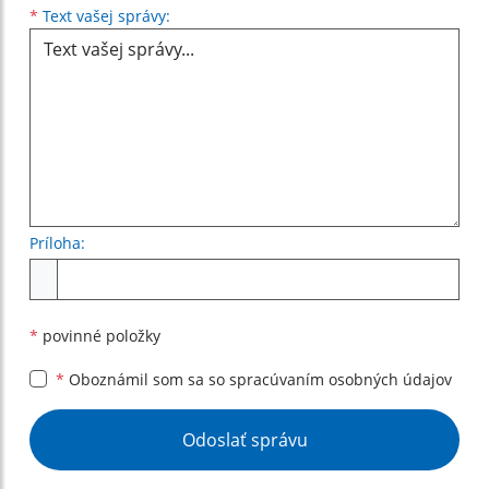
Text vašej správy...
*
Text vašej správy:
Príloha:
Príloha
*
povinné položky
*
Oboznámil som sa so
spracúvaním osobných údajov
Google reCaptcha Response
Odoslať správu