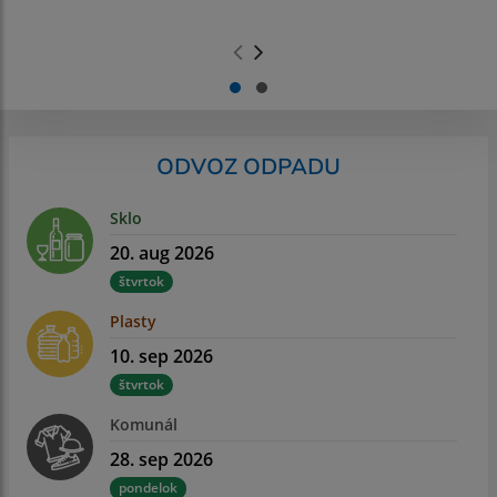
.
.
ODVOZ ODPADU
Sklo
20. aug 2026
štvrtok
Plasty
10. sep 2026
štvrtok
Komunál
28. sep 2026
pondelok