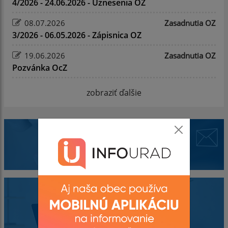
4/2026 - 24.06.2026 - Uznesenia OZ
08.07.2026
Zasadnutia OZ
3/2026 - 06.05.2026 - Zápisnica OZ
19.06.2026
Zasadnutia OZ
Pozvánka OcZ
zobraziť ďalšie
Mobilná aplikácia
Rozvojové tímy