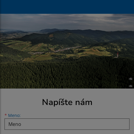
Napíšte nám
Meno
Priezvisko
E-mailová adresa
*
Meno: