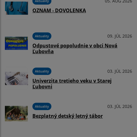
05. AUG 2026
Aktuality
OZNAM - DOVOLENKA
09. JÚL 2026
Aktuality
Odpustové popoludnie v obci Nová
Ľubovňa
03. JÚL 2026
Aktuality
Univerzita tretieho veku v Starej
Ľubovni
03. JÚL 2026
Aktuality
Bezplatný detský letný tábor